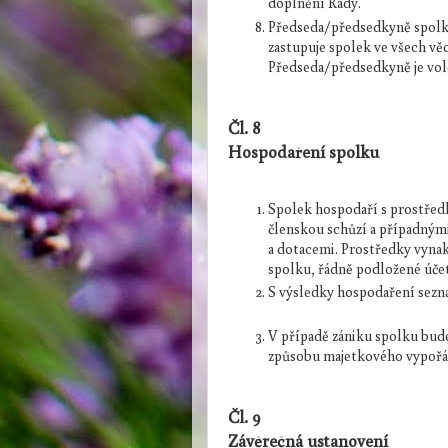
doplnění Rady.
Předseda/předsedkyně spolk
zastupuje spolek ve všech věc
Předseda/předsedkyně je vol
Čl. 8
Hospodaření spolku
Spolek hospodaří s prostředk
členskou schůzí a případnými
a dotacemi. Prostředky vyna
spolku, řádně podložené úče
S výsledky hospodaření sezna
V případě zániku spolku bud
způsobu majetkového vypořá
Čl. 9
Závěrečná ustanovení