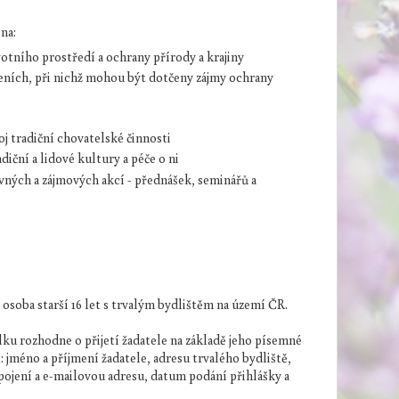
na:
ivotního prostředí a ochrany přírody a krajiny
ízeních, při nichž mohou být dotčeny zájmy ochrany
j tradiční chovatelské činnosti
adiční a lidové kultury a péče o ni
vných a zájmových akcí - přednášek, seminářů a
osoba starší 16 let s trvalým bydlištěm na území ČR.
ku rozhodne o přijetí žadatele na základě jeho písemné
: jméno a příjmení žadatele, adresu trvalého bydliště,
pojení a e-mailovou adresu, datum podání přihlášky a