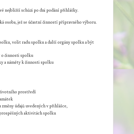
vé nejbližší schůzi po dni podání přihlášky.
ká osoba, jež se účastní činností přípravného výboru.
polku, volit radu spolku a další orgány spolku a být
y o činnosti spolku
y a náměty k činnosti spolku
 životního prostředí
 památek
u změny údajů uvedených v přihlášce,
ě prospěšných aktivitách spolku