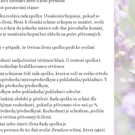
lku s likvidací nebo o jeho přeměně
ubé porušování stanov
ku svolává rada spolku. Usnášeníschopná je, pokud se
 členů. Není-li členská schůze schopna se usnášet, svolá
ou schůzi do jednoho měsíce ode dne původního konání,
ze je usnášeníschopná bez ohledu na počet přítomných
 v případě, že třetina členů spolku podá ke svolání
dnutí nadpoloviční většinou hlasů. O zrušení spolku s
rozhoduje kvalifikovanou většinou.
i schůzemi řídí rada spolku, která si volí ze svého středu
opředsedu/místopředsedkyni a pokladníka/pokladnici. V
aké předsedu/předsedkyni,
kyni nebo pokladníka/pokladnici odvolat.
 funkční období je pětileté. Rada spolku se schází dle
řijímat rozhodnutí, pokud je přítomno více než 50 %
předseda/předsedkyně. Rozhodnutí je schváleno, jestliže
ní většina přítomných členů.
ání nebo úmrtí člena Rady spolku je
povinen do 60 dnů svolat členskou schůzi, která zajistí