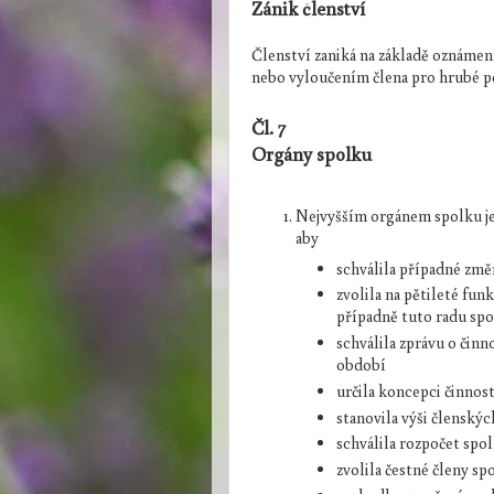
Zánik členství
Členství zaniká na základě oznámen
nebo vyloučením člena pro hrubé p
Čl. 7
Orgány spolku
Nejvyšším orgánem spolku je 
aby
schválila případné zm
zvolila na pětileté fu
případně tuto radu sp
schválila zprávu o činn
období
určila koncepci činnos
stanovila výši členský
schválila rozpočet spo
zvolila čestné členy s