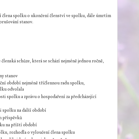
í člena spolku o ukončení členství ve spolku, dále úmrtím
orušování stanov.
členská schůze, která se schází nejméně jednou ročně,
ěny stanov
nkční období nejméně tříčlennou radu spolku,
olku odvolala
osti spolku a zprávu o hospodaření za předcházející
ti spolku na další období
ch příspěvků
lku na příští období
polku, rozhodla o vyloučení člena spolku