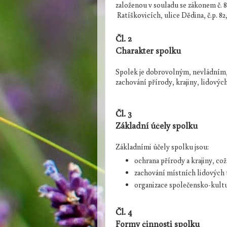
založenou v souladu se zákonem č. 8
Ratíškovicích, ulice Dědina, č.p. 82,
Čl. 2
Charakter spolku
Spolek je dobrovolným, nevládním,
zachování přírody, krajiny, lidových
Čl. 3
Základní účely spolku
Základními účely spolku jsou:
ochrana přírody a krajiny, co
zachování místních lidových 
organizace společensko-kultu
Čl. 4
Formy činnosti spolku