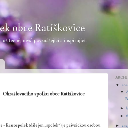
ek obce Ratíškovice
 užitečné, mysl povznášející a inspirující.
y
ARCHI
20
▼
▼
- Okrašlovacího spolku obce Ratíškovice
F
►
►
e - Krasospolek (dále jen „spolek“) je právnickou osobou
202
►