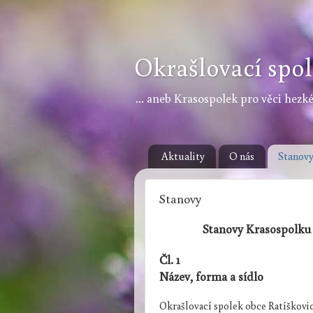
Okrašlovací spol
... aneb Krasospolek pro věci hezké,
Aktuality
O nás
Stanov
Stanovy
Stanovy Krasospolku 
Čl. 1
Název, forma a sídlo
Okrašlovací spolek obce Ratíškovic