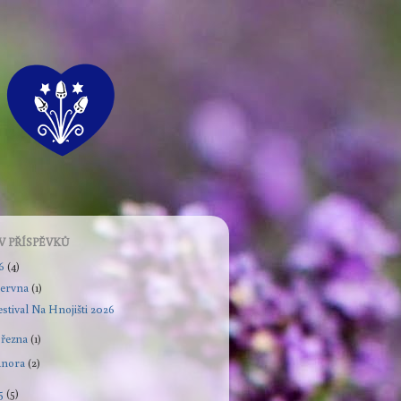
V PŘÍSPĚVKŮ
26
(4)
června
(1)
estival Na Hnojišti 2026
března
(1)
února
(2)
5
(5)