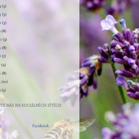
4
(5)
3
(5)
2
(3)
1
(8)
20
(3)
9
(8)
8
(7)
7
(9)
6
(8)
5
(10)
4
(3)
TE NÁS NA SOCIÁLNÍCH SÍTÍCH
+
Facebook