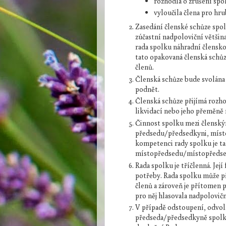
rozhodla o zrušení spo
vyloučila člena pro hr
Zasedání členské schůze spol
zúčastní nadpoloviční většina
rada spolku náhradní člensk
tato opakovaná členská schů
členů.
Členská schůze bude svolána i
podnět.
Členská schůze přijímá rozho
likvidací nebo jeho přeměně 
Činnost spolku mezi členským
předsedu/předsedkyni, míst
kompetenci rady spolku je t
místopředsedu/místopředsed
Rada spolku je tříčlenná. Její
potřeby. Rada spolku může p
členů a zároveň je přítomen 
pro něj hlasovala nadpolovič
V případě odstoupení, odvol
předseda/předsedkyně spolku 