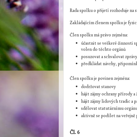
Rada spolku o přijetí rozhoduje na s
Zakládajícím členem spolku je fyzic
Člen spolku má právo zejména:
účastnit se veškeré činnosti s
volen do těchto orgánů
posuzovat a schvalovat zpráv
předkládat návrhy, připomínk
Člen spolku je povinen zejména:
dodržovat stanovy
hájit zájmy ochrany přírody a
hájit zájmy lidových tradic a
sdělovat statutárnímu orgán
aktivně se podílet na veřejn
Čl. 6