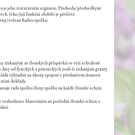
u je jeho statutárním orgánem. Předseda/předsedkyně
ech. Jeho/její funkční období je pětileté.
ený/volená Radou spolku.
y získanými ze členských příspěvků ve výši schválené
 dary od fyzických a právnických osob či získanými granty
kládá výhradně na úkony spojené s předmětem činnosti
tními doklady.
muje rada spolku členy spolku na každé členské schůzi.
e rozhodnuto hlasováním na poslední členské schůzi o
dání.