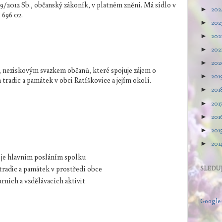
9/2012 Sb., občanský zákoník, v platném znění. Má sídlo v
202
►
 696 02.
202
►
202
►
202
►
20
►
 neziskovým svazkem občanů, které spojuje zájem o
201
►
 tradic a památek v obci Ratíškovice a jejím okolí.
201
►
201
►
201
►
201
►
201
►
ž je hlavním posláním spolku
tradic a památek v prostředí obce
SLEDUJ
rních a vzdělávacích aktivit
Google