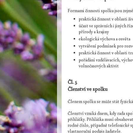
Formami činnosti spolku jsou zejmé
praktická činnost v oblasti ž
účast ve správních i jiných ř
přírody a krajiny
ekologická výchova a osvěta
vytváření podmínek pro rozvo
praktická činnost v oblasti tr
pořádání vzdělávacích, výcho
volnočasových aktivit
Čl. 5
Členství ve spolku
Členem spolku se může stát fyzická 
Členství vzniká dnem, kdy rada spol
přihlášky. Přihláška musí obsahovat
rodné číslo, případně telefonické s
vlastnoruční podpis žadatele.