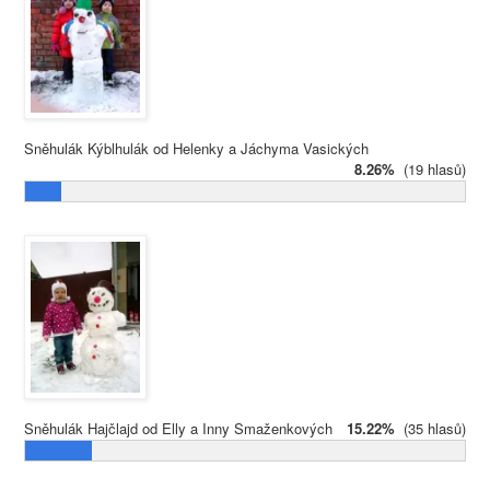
Sněhulák Kýblhulák od Helenky a Jáchyma Vasických
8.26%
(19 hlasů)
Sněhulák Hajčlajd od Elly a Inny Smaženkových
15.22%
(35 hlasů)