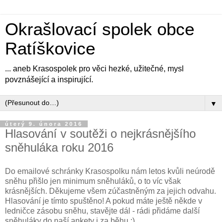
Okrašlovací spolek obce
Ratíškovice
... aneb Krasospolek pro věci hezké, užitečné, mysl
povznášející a inspirující.
▼
úterý 9. února 2016
Hlasování v soutěži o nejkrásnějšího
sněhuláka roku 2016
Do emailové schránky Krasospolku nám letos kvůli neúrodě
sněhu přišlo jen minimum sněhuláků, o to víc však
krásnějších. Děkujeme všem zúčastněným za jejich odvahu.
Hlasování je tímto spuštěno! A pokud máte ještě někde v
ledničce zásobu sněhu, stavějte dál - rádi přidáme další
sněhuláky do naší ankety i za běhu :)