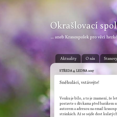
Okrašlovací spol
... aneb Krasospolek pro věci hezké,
Aktuality
O nás
Stanov
STŘEDA 4. LEDNA 2017
Sněhuláci, vstávejte!
Venku je bílo, a to je znamení, že le
postavte s děckama před barákem sn
autorem a adresou na email krasosp
stránkách. Až se sejde dost kulatých