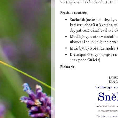
Vítězný sněhulák bude odměněn umě
Pravidla soutěže:
Sněhulák (nebo jeho zbytky v
katastru obce Ratíškovice, n
aby patřičně okrášloval své o
Musí být vytvořen v období od
ukončení soutěže (bude ozná
Musí být vytvořen ze sněhu :
Krasospolek si vyhrazuje práv
jinak pohoršující :)
Plakátek: