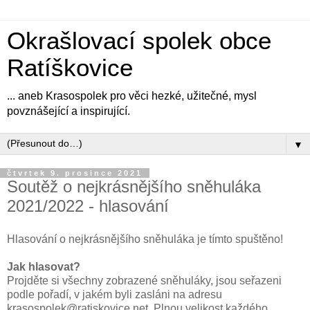
Okrašlovací spolek obce
Ratíškovice
... aneb Krasospolek pro věci hezké, užitečné, mysl
povznášející a inspirující.
▼
čtvrtek 9. prosince 2021
Soutěž o nejkrásnějšího sněhuláka
2021/2022 - hlasování
Hlasování o nejkrásnějšího sněhuláka je tímto spuštěno!
Jak hlasovat?
Projděte si všechny zobrazené sněhuláky, jsou seřazeni
podle pořadí, v jakém byli zasláni na adresu
krasospolek@ratiskovice.net. Plnou velikost každého