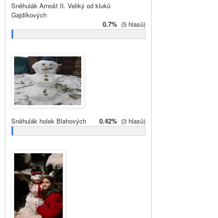
Sněhulák Arnošt II. Veliký od kluků
Gajdíkových
0.7%
(5 hlasů)
Sněhulák holek Blahových
0.42%
(3 hlasů)