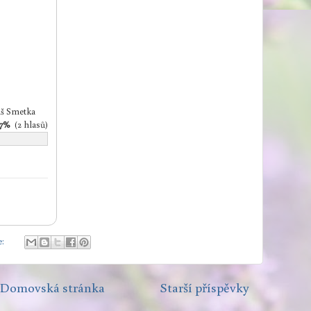
áš Smetka
27%
(2 hlasů)
e:
Domovská stránka
Starší příspěvky