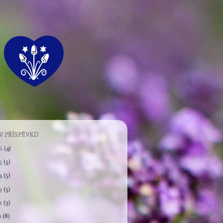
V PŘÍSPĚVKŮ
26
(4)
5
(5)
4
(5)
3
(5)
2
(3)
1
(8)