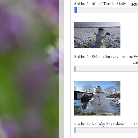
Sněhulák hlídač Toníka Školy
3.3
Sněhulák Evžen z Baťovky - rodina Vý
1.
Sněhulák Nelinky Zdražilové
1.