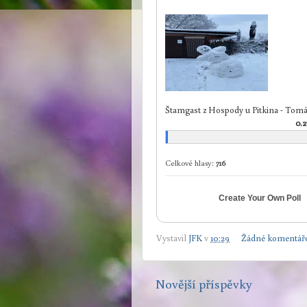
Štamgast z Hospody u Pitkina - Tom
0.
Celkové hlasy:
716
Create Your Own Poll
Vystavil
JFK
v
10:29
Žádné komentář
Novější příspěvky