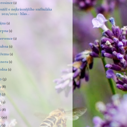
prosince
(1)
outěž o nejkrásnějšího sněhuláka
2021/2022 - hlas...
íjna
(1)
srpna
(1)
července
(1)
dubna
(1)
března
(1)
února
(1)
ledna
(1)
20
(3)
9
(8)
8
(7)
7
(9)
6
(8)
5
(10)
4
(3)