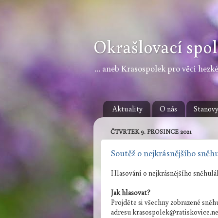
Okrašlovací spol
... aneb Krasospolek pro věci hezké,
Aktuality
O nás
Stanov
ČTVRTEK 9. PROSINCE 2021
Soutěž o nejkrásnějšího sněh
Hlasování o nejkrásnějšího sněhulá
Jak hlasovat?
Projděte si všechny zobrazené sněhul
adresu krasospolek@ratiskovice.net