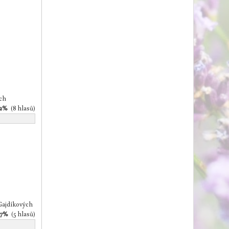
ch
12%
(8 hlasů)
 Gajdíkových
.7%
(5 hlasů)