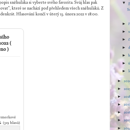
opis sněhuláka si vyberte svého favorita. Svůj hlas pak
▼
sovat", které se nachází pod přehledem všech sněhuláků. Z
S
edenkrát. Hlasování končí v úterý 15. února 2022 v 18:00.
ř
►
►
jšího
►
022 (
►
no )
►
►
►
20
►
201
►
201
►
201
►
201
►
Cymorkové
201
►
%
(319 hlasů)
201
►