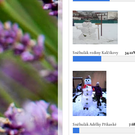
Sněhulák rodiny Kalčíkovy
34.22
Sněhulák Adélky Příkaské
7.6