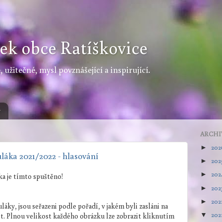
ek obce Ratíškovice
 užitečné, mysl povznášející a inspirující.
y
ARCHI
20
►
uláka 2021/2022 - hlasování
202
►
202
►
ka je tímto spuštěno!
202
►
202
►
áky, jsou seřazeni podle pořadí, v jakém byli zasláni na
202
▼
. Plnou velikost každého obrázku lze zobrazit kliknutím