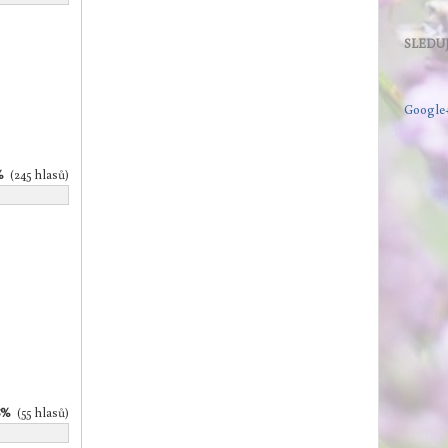
SLEDUJ
Google
%
(245 hlasů)
8%
(55 hlasů)