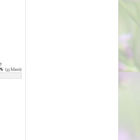
y
9%
(35 hlasů)