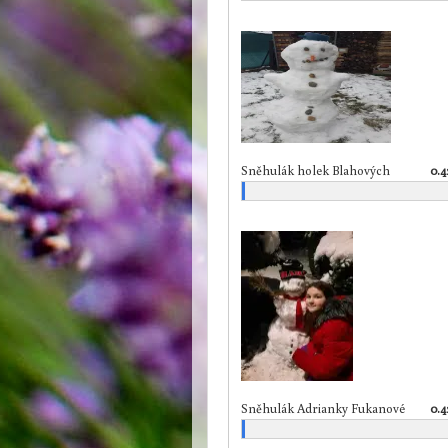
Sněhulák holek Blahových
0.
Sněhulák Adrianky Fukanové
0.