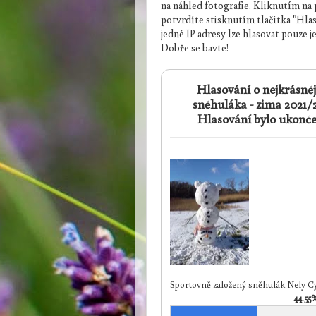
na náhled fotografie. Kliknutím na p
potvrdíte stisknutím tlačítka "Hla
jedné IP adresy lze hlasovat pouze j
Dobře se bavte!
Hlasování o nejkrásně
sněhuláka - zima 2021/2
Hlasování bylo ukonče
Sportovně založený sněhulák Nely 
44.55