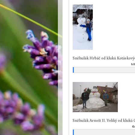
Sněhulák Hrbáč od kluků Kotáskový
1.
Sněhulák Arnošt II. Veliký od kluků
0