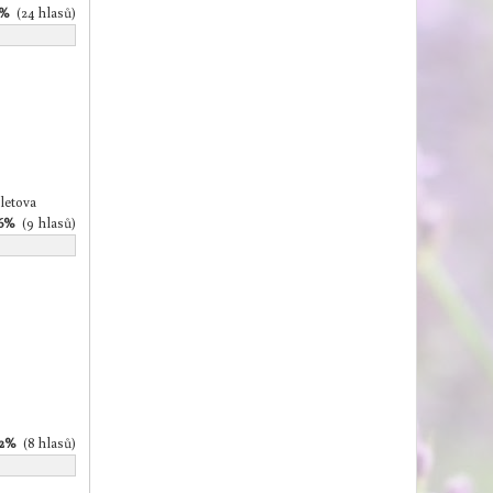
5%
(24 hlasů)
letova
26%
(9 hlasů)
12%
(8 hlasů)