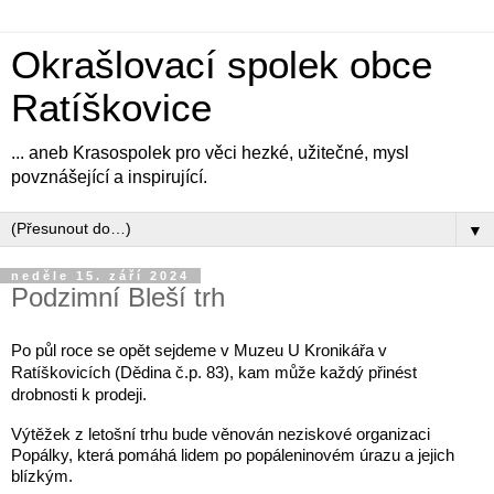
Okrašlovací spolek obce
Ratíškovice
... aneb Krasospolek pro věci hezké, užitečné, mysl
povznášející a inspirující.
▼
neděle 15. září 2024
Podzimní Bleší trh
Po půl roce se opět sejdeme v Muzeu U Kronikářa v
Ratíškovicích (Dědina č.p. 83), kam může každý přinést
drobnosti k prodeji.
Výtěžek z letošní trhu bude věnován neziskové organizaci
Popálky, která pomáhá lidem po popáleninovém úrazu a jejich
blízkým.